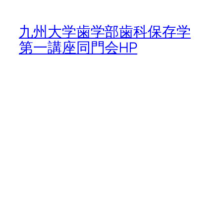
九州⼤学⻭学部⻭科保存学
第⼀講座同⾨会HP