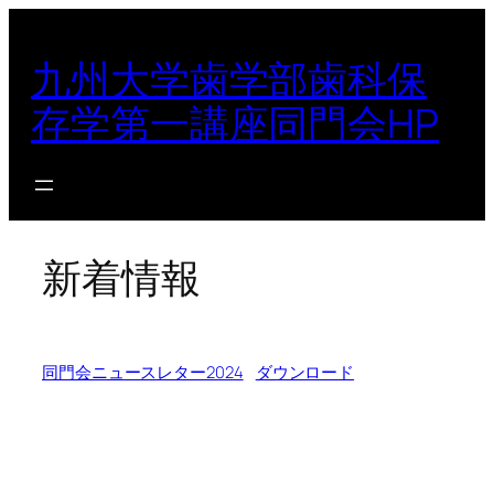
内
容
九州⼤学⻭学部⻭科保
を
ス
存学第⼀講座同⾨会HP
キ
ッ
プ
新着情報
同門会ニュースレター2024
ダウンロード